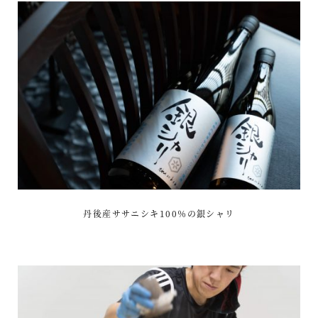
丹後産ササニシキ100％の銀シャリ