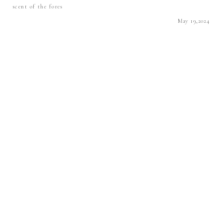
scent of the fores
May 19,2024
LUXURY
丹後ちりめんがつなぐ未来 たてつなぎ
The future connected by Tango Chirimen Tatetsugi
February 13,2024