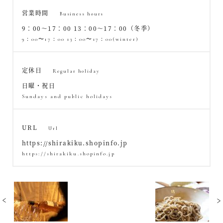
営業時間
Business hours
9：00〜17：00 13：00〜17：00（冬季）
9：00〜17：00 13：00〜17：00(winter)
定休日
Regular holiday
日曜・祝日
Sundays and public holidays
URL
Url
https://shirakiku.shopinfo.jp
https://shirakiku.shopinfo.jp