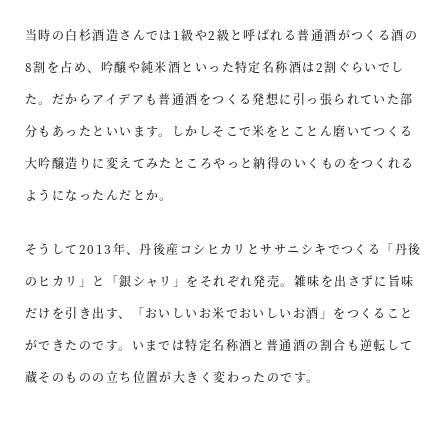
当時の白杉酒造さんでは1級や2級と呼ばれる普通酒がつくる酒の
8割を占め、吟醸や純米酒といった特定名称酒は2割ぐらいでし
た。だからアイデアも普通酒をつくる発想に引っ張られていた部
分もあったといいます。しかしそこで米をとことん磨いてつくる
大吟醸造りに変えてみたところやっと納得のいくものをつくれる
ようになったんだとか。
そうして2013年、丹後産コシヒカリとササニシキでつくる「丹後
のヒカリ」と「銀シャリ」をそれぞれ発売。雑味を出さずに旨味
だけを引き出す、「おいしいお米でおいしいお酒」をつくること
ができたのです。いまでは特定名称酒と普通酒の割合も逆転して
蔵そのものの立ち位置が大きく変わったのです。