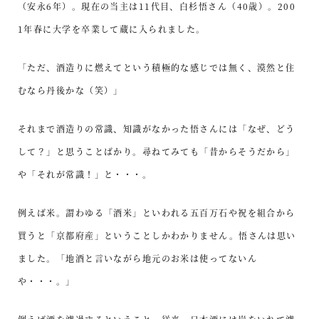
（安永6年）。現在の当主は11代目、白杉悟さん（40歳）。200
1年春に大学を卒業して蔵に入られました。
「ただ、酒造りに燃えてという積極的な感じでは無く、漠然と住
むなら丹後かな（笑）」
それまで酒造りの常識、知識がなかった悟さんには「なぜ、どう
して？」と思うことばかり。尋ねてみても「昔からそうだから」
や「それが常識！」と・・・。
例えば米。謂わゆる「酒米」といわれる五百万石や祝を組合から
買うと「京都府産」ということしかわかりません。悟さんは思い
ました。「地酒と言いながら地元のお米は使ってないん
や・・・。」