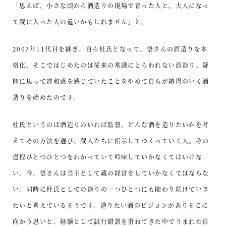
「思えば、小さな頃から酒造りの現場で育った人と、大人になっ
て蔵に入った人の違いかもしれません」と。
2007年11代目を継ぎ、自ら杜氏となって、悟さんの酒造りを本
格化。そこではじめたのは従来の常識にとらわれない酒造り。疑
問に思って違和感を感じていたことをやめて自らが納得のいく酒
造りを始めたのです。
杜氏というのは酒造りのいわば監督。どんな酒を造りたいかを考
えてその方法を選び、蔵人たちに指示してつくっていく人。その
過程ひとつひとつをわかっていて吟味していかなくてはいけな
い。今、悟さんは当主として蔵の経営をしていかなくてはならな
い。同時に杜氏としての造りの一つひとつにも関わり続けていき
たいと考えているそうです。造りたい酒のビジョンがありそこに
向かう思いと、経験として試行錯誤を重ねてきた中でうまれた自