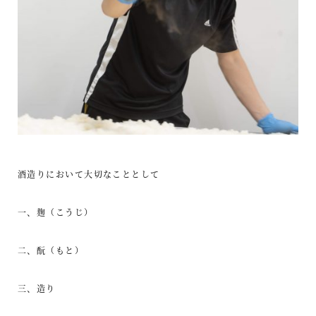
酒造りにおいて大切なこととして
一、麹（こうじ）
二、酛（もと）
三、造り