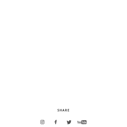
FOOD
与謝野の青空レストラン adriano
Yosano's blue sky restaurant adriano
January 23,2024
SHARE