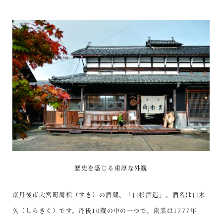
歴史を感じる重厚な外観
京丹後市大宮町周枳（すき）の酒蔵、「白杉酒造」。酒名は白木
久（しらきく）です。丹後10蔵の中の一つで、創業は1777年