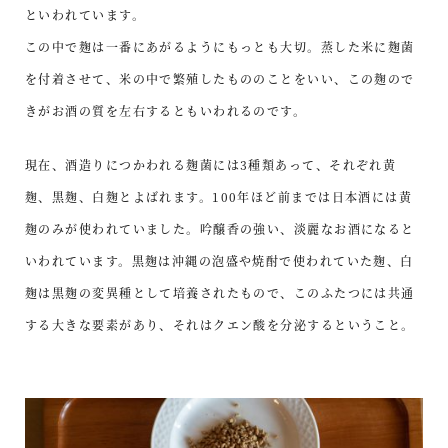
といわれています。
この中で麹は一番にあがるようにもっとも大切。蒸した米に麹菌
を付着させて、米の中で繁殖したもののことをいい、この麹ので
きがお酒の質を左右するともいわれるのです。
現在、酒造りにつかわれる麹菌には3種類あって、それぞれ黄
麹、黒麹、白麹とよばれます。100年ほど前までは日本酒には黄
麹のみが使われていました。吟醸香の強い、淡麗なお酒になると
いわれています。黒麹は沖縄の泡盛や焼酎で使われていた麹、白
麹は黒麹の変異種として培養されたもので、このふたつには共通
する大きな要素があり、それはクエン酸を分泌するということ。