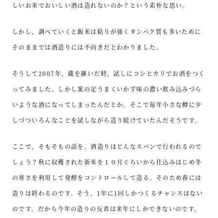
しいお米でおいしい酒は造れないのか？という素朴な思い。
しかし、調べていくと飯米は粘りが強くタンパク質も多いために
そのままでは酒造りには不向きだとわかりました。
そうして2007年、蔵を継いだ時、試しにコシヒカリでお酒をつく
ってみました。しかし案の定うまくいかず味の濃い飲み込みづら
いような酒になってしまったんだとか。そこで毎年小さな樽に少
しづついろんなことを試しながら造り続けていたんだそうです。
ここで、そもそもの話を。酒造りはどんなスパンで行われるので
しょう？秋に収穫された新米を１０月ぐらいから仕込みはじめ冬
の寒さを利用して発酵をコントロールして造る。そのため春には
造りは終わるのです。そう、1年に1回しかつくるチャンスはない
のです。だから今年の造りの反省は来年にしかできないのです。