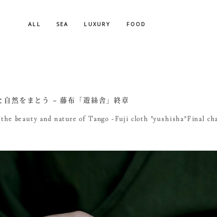
ALL
SEA
LUXURY
FOOD
と自然をまとう – 藤布「遊絲舎」終章
the beauty and nature of Tango -Fuji cloth "yushisha"Final ch