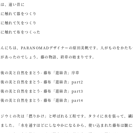
人は、遠い昔に
土に触れて器をつくり
石に触れて矢をつくり
藤に触れて布をつくった
こんにちは、PARANOMADデザイナーの原田美帆です。人がものをかた
びがあったのでしょう。藤の物語、終章の始まりです。
丹後の美と自然をまとう- 藤布「遊絲舎」序章
丹後の美と自然をまとう- 藤布「遊絲舎」part2
丹後の美と自然をまとう- 藤布「遊絲舎」part3
丹後の美と自然をまとう- 藤布「遊絲舎」part4
フジウミの次は「撚りかけ」と呼ばれる工程です。タライに水を張って、繊
しました。「水を通すほどにしなやかになるから、使い込まれた藤布は皺に