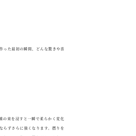
ち作った最初の瞬間、どんな驚きや喜
維の束を浸すと一瞬で柔らかく変化
ならずさらに強くなります。撚りを