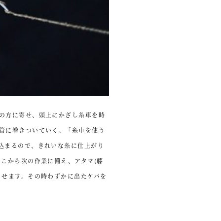
の方に寄せ、頭上にかざし糸車を時
管に巻きついていく。「糸車を使う
込まるので、きれいな糸に仕上がり
こから次の作業に備え、アタマ(藤
させます。その時わずかに出たケバを