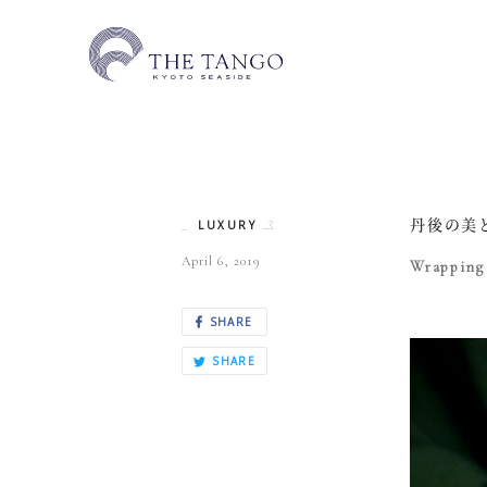
丹後の美
LUXURY
April 6, 2019
Wrapping 
SHARE
SHARE