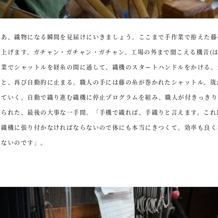
さあ、織物になる瞬間を見届けにいきましょう。ここまで手作業で拵えた藤
り上げます。ガチャン・ガチャン・ガチャン。工場の外まで聞こえる機音
(
作業でシャットルを経糸の間に通して、織機のスタートハンドルをかける。
ると、再び自動的に止まる。職人の手には藤の糸が巻かれたシャットル。筬
きていく。自動で織り進む織機に停止プログラムを組み、職人が付きっきり
けられた、最後の大事な一手間。「手機で織れば、手織りと言えます。これ
ま織機に張り付かなければならないので体にも本当にきつくて。効率も良く
きないのです」。