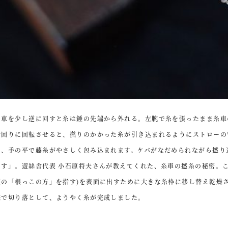
糸車を少し逆に回すと糸は錘の先端から外れる。左腕で糸を張ったまま糸車
計回りに回転させると、撚りのかかった糸が引き込まれるようにストローの
と、手の平で藤糸がやさしく包み込まれます。ケバがなだめられながら撚り
ます」。遊絲舎代表 小石原将夫さんが教えてくれた、糸車の撚糸の秘密。こ
蔓の「根っこの方」を指す)を表面に出すために大きな糸枠に移し替え乾燥
鋏で切り落として、ようやく糸が完成しました。