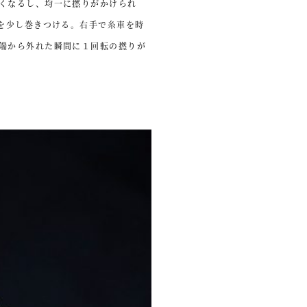
くなるし、均一に撚りがかけられ
端を少し巻きつける。右手で糸車を時
端から外れた瞬間に１回転の撚りが