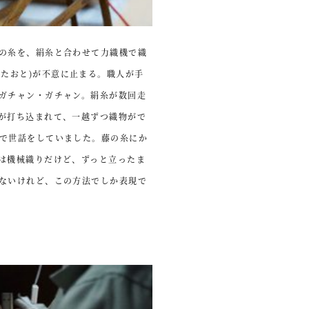
の糸を、絹糸と合わせて力織機で織
はたおと
)
が不意に止まる。職人が手
ガチャン・ガチャン。絹糸が数回走
が打ち込まれて、一越ずつ織物がで
で世話をしていました。藤の糸にか
は機械織りだけど、ずっと立ったま
ないけれど、この方法でしか表現で