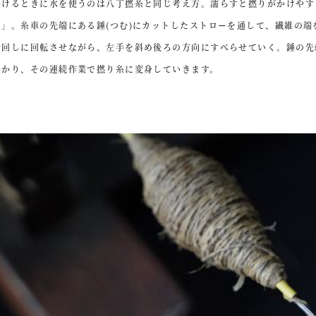
かけるときに水を使うのは八丁撚糸と同じ考え方。濡らすと撚りがかけやす
る」。糸車の先端にある錘(つむ)にカットしたストローを通して、繊維の
計回しに回転させながら、左手を斜め後ろの方向にすべらせていく。錘の先
かかり、その連続作業で撚り糸に変身していきます。