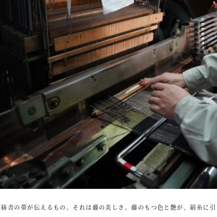
遊絲舎の帯が伝えるもの。それは藤の美しさ。藤のもつ色と艶が、絹糸に引