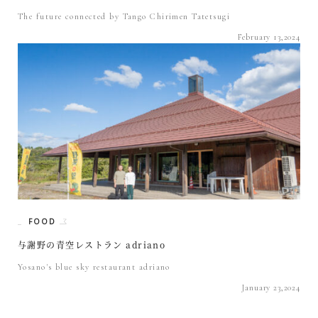
The future connected by Tango Chirimen Tatetsugi
February 13,2024
FOOD
与謝野の青空レストラン adriano
Yosano's blue sky restaurant adriano
January 23,2024