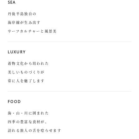
SEA
丹後半島独自の
海岸線が生み出す
サーフカルチャーと風景美
LUXURY
着物文化から培われた
美しいものづくりが
常に人を魅了します
FOOD
海・山・川に囲まれた
四季の豊富な食材が、
訪れる旅人の舌を唸らせます