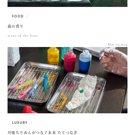
FOOD
森の香り
scent of the fores
May 19,2024
LUXURY
丹後ちりめんがつなぐ未来 たてつなぎ