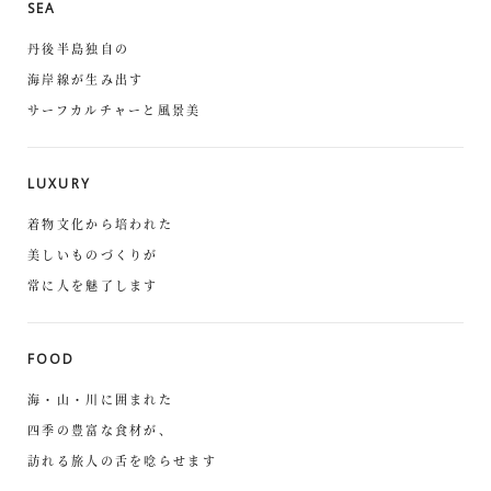
SEA
丹後半島独自の
海岸線が生み出す
サーフカルチャーと風景美
LUXURY
着物文化から培われた
美しいものづくりが
常に人を魅了します
FOOD
海・山・川に囲まれた
四季の豊富な食材が、
訪れる旅人の舌を唸らせます