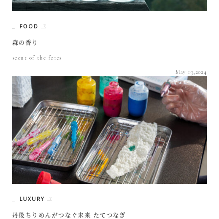
FOOD
森の香り
scent of the fores
May 19,2024
LUXURY
丹後ちりめんがつなぐ未来 たてつなぎ