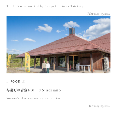
The future connected by Tango Chirimen Tatetsugi
February 13,2024
FOOD
与謝野の青空レストラン adriano
Yosano's blue sky restaurant adriano
January 23,2024