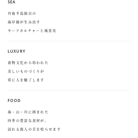
SEA
丹後半島独自の
海岸線が生み出す
サーフカルチャーと風景美
LUXURY
着物文化から培われた
美しいものづくりが
常に人を魅了します
FOOD
海・山・川に囲まれた
四季の豊富な食材が、
訪れる旅人の舌を唸らせます