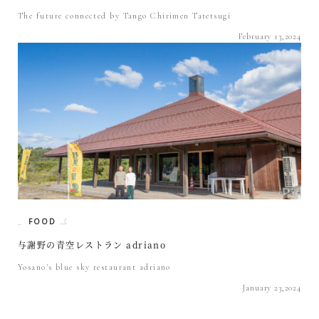
The future connected by Tango Chirimen Tatetsugi
February 13,2024
FOOD
与謝野の青空レストラン adriano
Yosano's blue sky restaurant adriano
January 23,2024