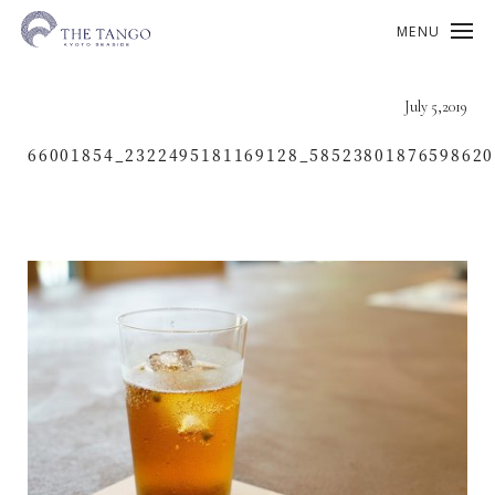
MENU
July 5,2019
66001854_2322495181169128_5852380187659862