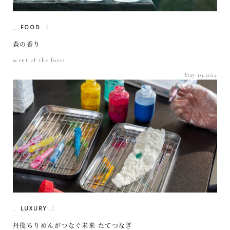
FOOD
森の香り
scent of the fores
May 19,2024
LUXURY
丹後ちりめんがつなぐ未来 たてつなぎ