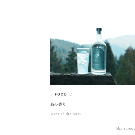
FOOD
森の香り
scent of the fores
May 19,202