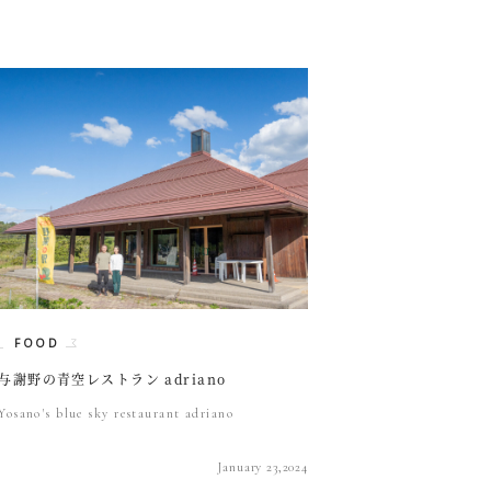
FOOD
与謝野の青空レストラン adriano
Yosano's blue sky restaurant adriano
January 23,2024