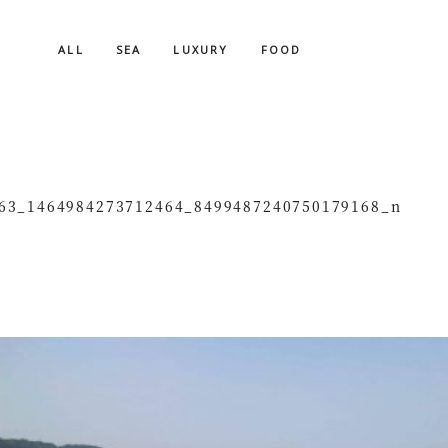
ALL
SEA
LUXURY
FOOD
63_1464984273712464_8499487240750179168_n