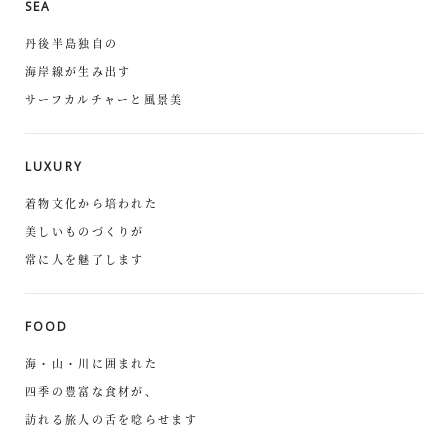
SEA
丹後半島独自の
海岸線が生み出す
サーフカルチャーと風景美
LUXURY
着物文化から培われた
美しいものづくりが
常に人を魅了します
FOOD
海・山・川に囲まれた
四季の豊富な食材が、
訪れる旅人の舌を唸らせます