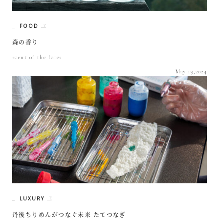
FOOD
森の香り
scent of the fores
May 19,2024
LUXURY
丹後ちりめんがつなぐ未来 たてつなぎ