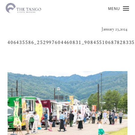
MENU
January 23,2024
406435586_252997604460831_9084551068782833