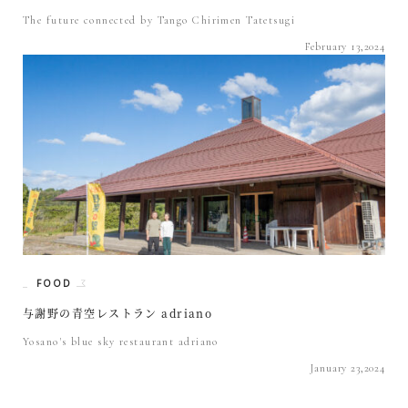
The future connected by Tango Chirimen Tatetsugi
February 13,2024
FOOD
与謝野の青空レストラン adriano
Yosano's blue sky restaurant adriano
January 23,2024