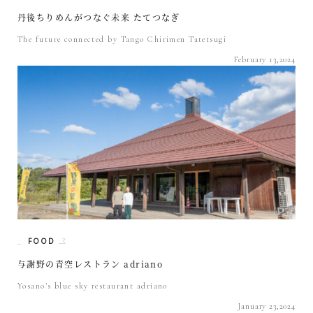
丹後ちりめんがつなぐ未来 たてつなぎ
The future connected by Tango Chirimen Tatetsugi
February 13,2024
FOOD
与謝野の青空レストラン adriano
Yosano's blue sky restaurant adriano
January 23,2024