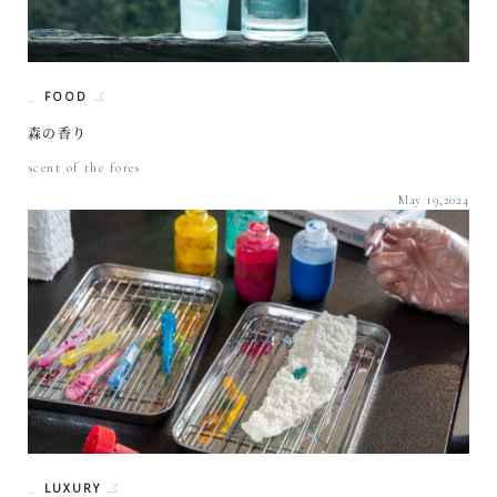
FOOD
森の香り
scent of the fores
May 19,2024
LUXURY