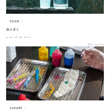
FOOD
森の香り
scent of the fores
May 19,2024
LUXURY