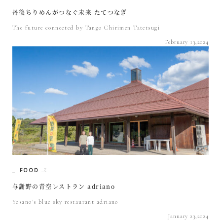
丹後ちりめんがつなぐ未来 たてつなぎ
The future connected by Tango Chirimen Tatetsugi
February 13,2024
FOOD
与謝野の青空レストラン adriano
Yosano's blue sky restaurant adriano
January 23,2024