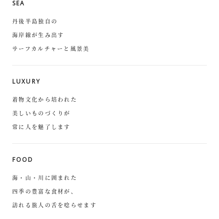
SEA
丹後半島独自の
海岸線が生み出す
サーフカルチャーと風景美
LUXURY
着物文化から培われた
美しいものづくりが
常に人を魅了します
FOOD
海・山・川に囲まれた
四季の豊富な食材が、
訪れる旅人の舌を唸らせます