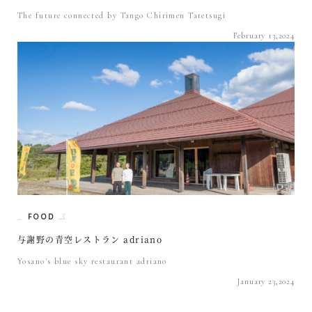
The future connected by Tango Chirimen Tatetsugi
February 13,2024
FOOD
与謝野の青空レストラン adriano
Yosano's blue sky restaurant adriano
January 23,2024