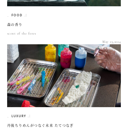
FOOD
森の香り
scent of the fores
May 19,2024
LUXURY
丹後ちりめんがつなぐ未来 たてつなぎ