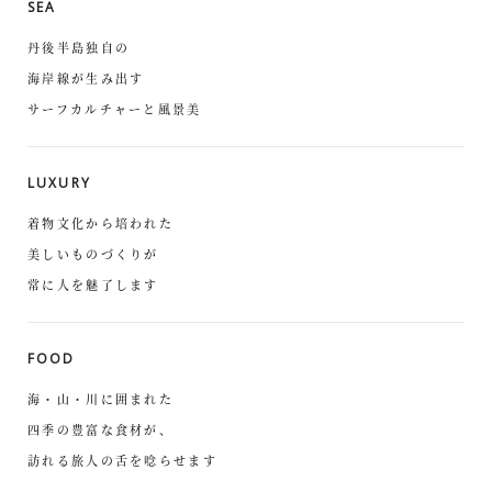
SEA
丹後半島独自の
海岸線が生み出す
サーフカルチャーと風景美
LUXURY
着物文化から培われた
美しいものづくりが
常に人を魅了します
FOOD
海・山・川に囲まれた
四季の豊富な食材が、
訪れる旅人の舌を唸らせます