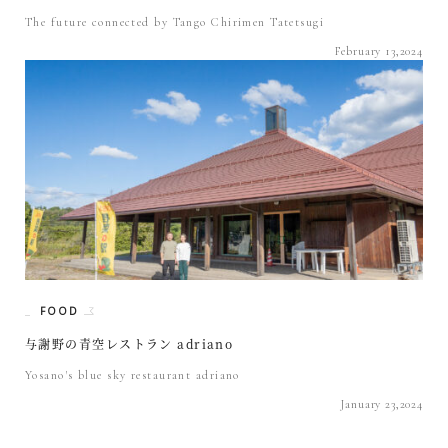
The future connected by Tango Chirimen Tatetsugi
February 13,2024
FOOD
与謝野の青空レストラン adriano
Yosano's blue sky restaurant adriano
January 23,2024