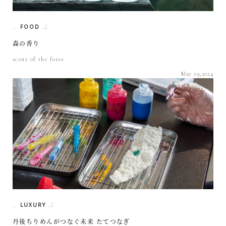
FOOD
森の香り
scent of the fores
May 19,2024
LUXURY
丹後ちりめんがつなぐ未来 たてつなぎ