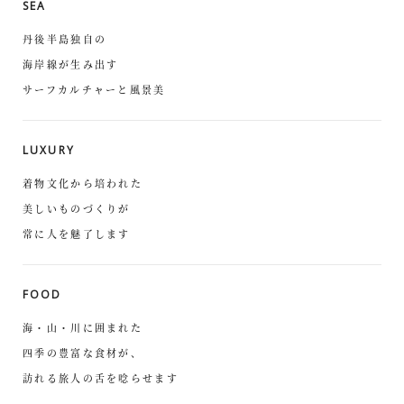
SEA
丹後半島独自の
海岸線が生み出す
サーフカルチャーと風景美
LUXURY
着物文化から培われた
美しいものづくりが
常に人を魅了します
FOOD
海・山・川に囲まれた
四季の豊富な食材が、
訪れる旅人の舌を唸らせます