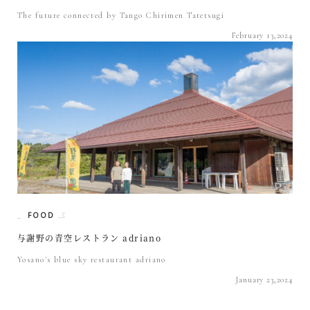
The future connected by Tango Chirimen Tatetsugi
February 13,2024
FOOD
与謝野の青空レストラン adriano
Yosano's blue sky restaurant adriano
January 23,2024