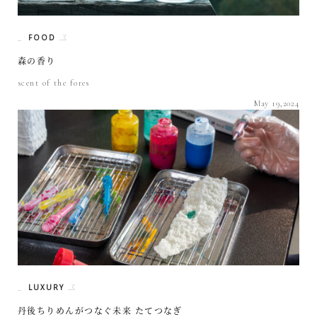
FOOD
森の香り
scent of the fores
May 19,2024
LUXURY
丹後ちりめんがつなぐ未来 たてつなぎ