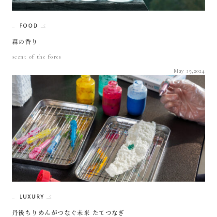
FOOD
森の香り
scent of the fores
May 19,2024
LUXURY
丹後ちりめんがつなぐ未来 たてつなぎ