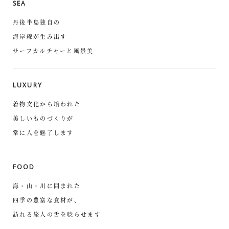
SEA
丹後半島独自の
海岸線が生み出す
サーフカルチャーと風景美
LUXURY
着物文化から培われた
美しいものづくりが
常に人を魅了します
FOOD
海・山・川に囲まれた
四季の豊富な食材が、
訪れる旅人の舌を唸らせます