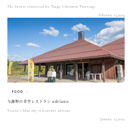
The future connected by Tango Chirimen Tatetsugi
February 13,2024
FOOD
与謝野の青空レストラン adriano
Yosano's blue sky restaurant adriano
January 23,2024