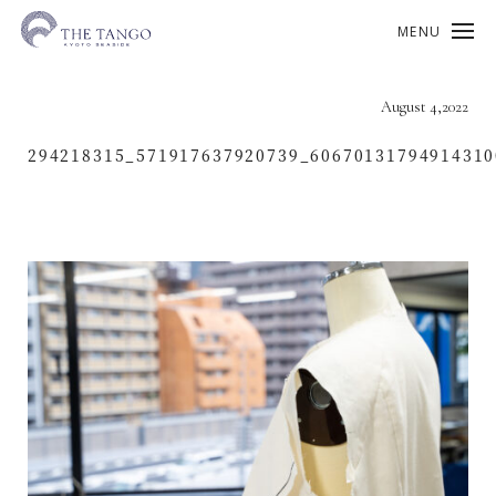
MENU
August 4,2022
294218315_571917637920739_6067013179491431