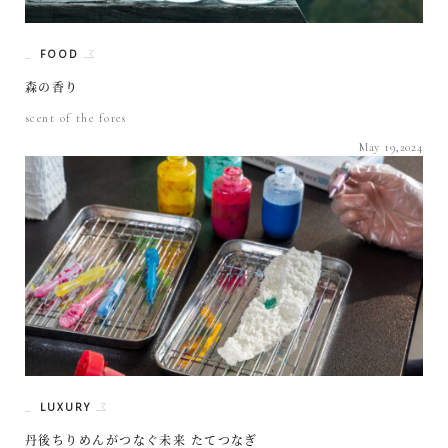
FOOD
森の香り
scent of the fores
May 19,2024
LUXURY
丹後ちりめんがつなぐ未来 たてつなぎ