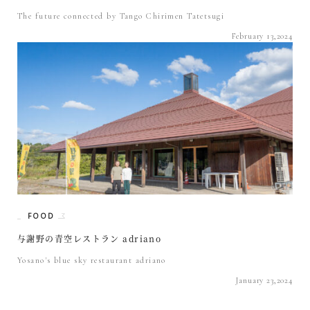
The future connected by Tango Chirimen Tatetsugi
February 13,2024
FOOD
与謝野の青空レストラン adriano
Yosano's blue sky restaurant adriano
January 23,2024