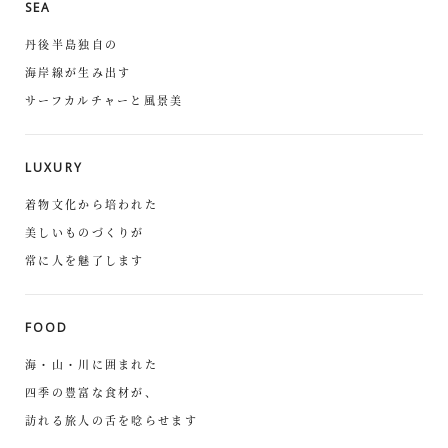
SEA
丹後半島独自の
海岸線が生み出す
サーフカルチャーと風景美
LUXURY
着物文化から培われた
美しいものづくりが
常に人を魅了します
FOOD
海・山・川に囲まれた
四季の豊富な食材が、
訪れる旅人の舌を唸らせます