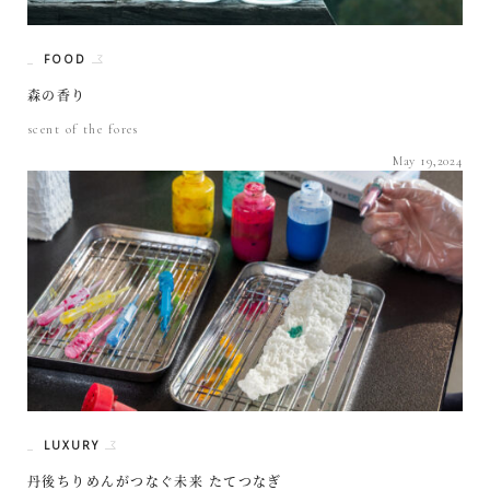
FOOD
森の香り
scent of the fores
May 19,2024
LUXURY
丹後ちりめんがつなぐ未来 たてつなぎ