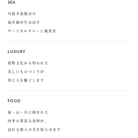
SEA
丹後半島独自の
海岸線が生み出す
サーフカルチャーと風景美
LUXURY
着物文化から培われた
美しいものづくりが
常に人を魅了します
FOOD
海・山・川に囲まれた
四季の豊富な食材が、
訪れる旅人の舌を唸らせます