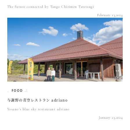
The future connected by Tango Chirimen Tatetsugi
February 13,2024
FOOD
与謝野の青空レストラン adriano
Yosano's blue sky restaurant adriano
January 23,2024