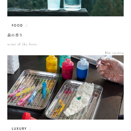
FOOD
森の香り
scent of the fores
May 19,2024
LUXURY