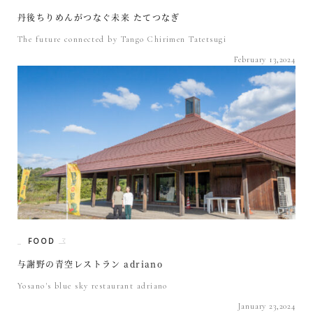
丹後ちりめんがつなぐ未来 たてつなぎ
The future connected by Tango Chirimen Tatetsugi
February 13,2024
FOOD
与謝野の青空レストラン adriano
Yosano's blue sky restaurant adriano
January 23,2024