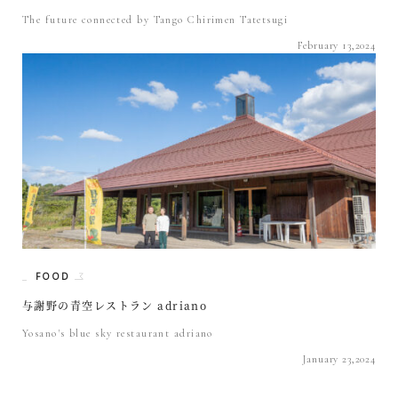
The future connected by Tango Chirimen Tatetsugi
February 13,2024
FOOD
与謝野の青空レストラン adriano
Yosano's blue sky restaurant adriano
January 23,2024