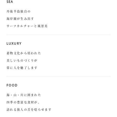
SEA
丹後半島独自の
海岸線が生み出す
サーフカルチャーと風景美
LUXURY
着物文化から培われた
美しいものづくりが
常に人を魅了します
FOOD
海・山・川に囲まれた
四季の豊富な食材が、
訪れる旅人の舌を唸らせます