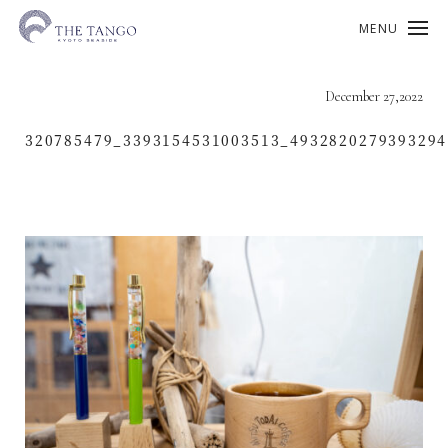
MENU
December 27,2022
320785479_3393154531003513_493282027939329