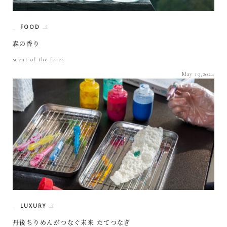
FOOD
森の香り
scent of the fores
May 19,2024
LUXURY
丹後ちりめんがつなぐ未来 たてつなぎ