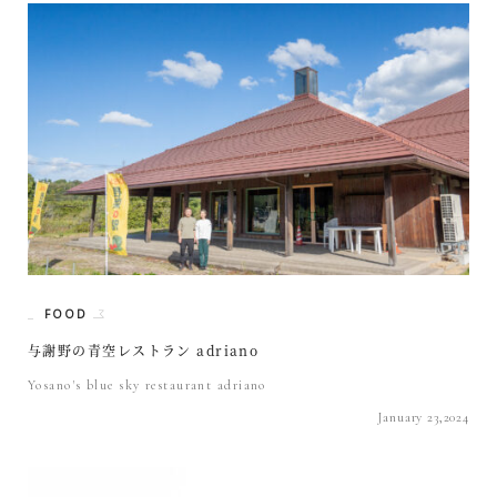
FOOD
与謝野の青空レストラン adriano
Yosano's blue sky restaurant adriano
January 23,2024