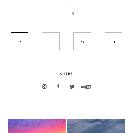
19
01
02
03
04
SHARE