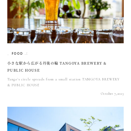
FOOD
小さな駅から広がる丹後の輪 TANGOYA BREWERY &
PUBLIC HOUSE
Tango's circle spreads from a small station TANGOYA BREWERY
& PUBLIC HOUSE
October 7,2023