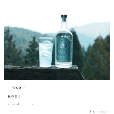
FOOD
森の香り
scent of the fores
May 19,2024