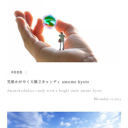
FOOD
笑顔かがやく天橋立キャンディ amame kyoto
Amanohashidate candy with a bright smile amame kyoto
November 22,2023