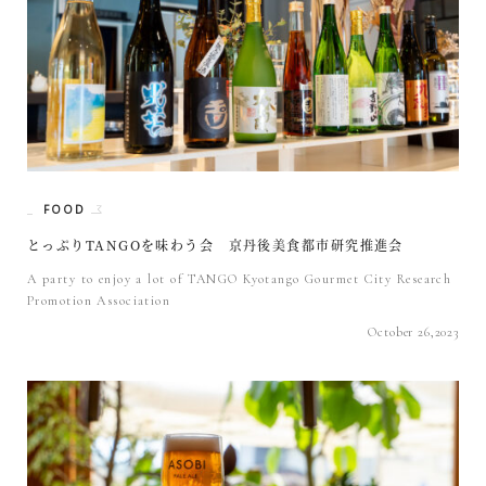
FOOD
とっぷりTANGOを味わう会 京丹後美食都市研究推進会
A party to enjoy a lot of TANGO Kyotango Gourmet City Research
Promotion Association
October 26,2023